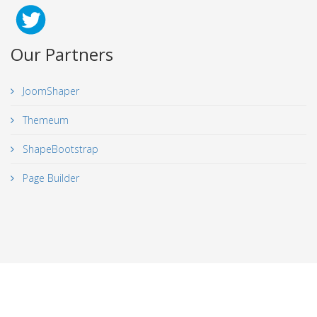
Our Partners
JoomShaper
Themeum
ShapeBootstrap
Page Builder
© 2026 Your Company. All Rights Reserved. Designed By
JoomShaper