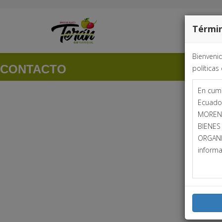
Términ
Bienveni
CONTACTO
políticas
En cump
Ecuado
MORENO
BIENES
ORGANI
informa