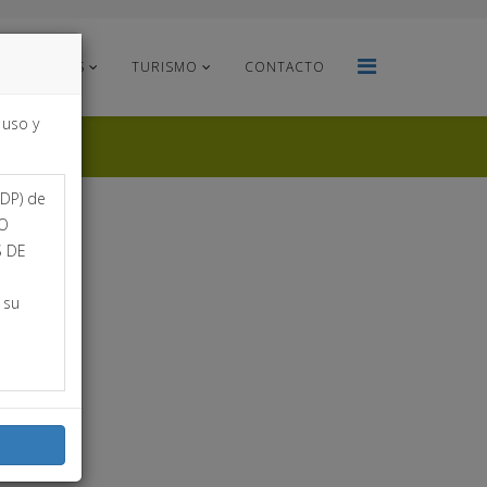
PROYECTOS
TURISMO
CONTACTO
 uso y
PDP) de
ZO
S DE
 su