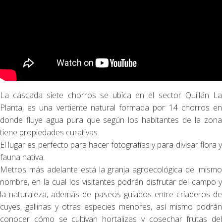
La cascada siete chorros se ubica en el sector Quillán La
Planta, es una vertiente natural formada por 14 chorros en
donde fluye agua pura que según los habitantes de la zona
tiene propiedades curativas.
El lugar es perfecto para hacer fotografías y para divisar flora y
fauna nativa.
Metros más adelante está la granja agroecológica del mismo
nombre, en la cual los visitantes podrán disfrutar del campo y
la naturaleza, además de paseos guiados entre criaderos de
cuyes, gallinas y otras especies menores, así mismo podrán
conocer cómo se cultivan hortalizas y cosechar frutas del